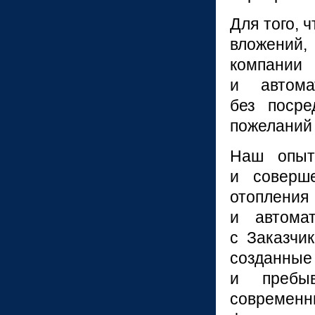
Для того, 
вложений
компани
и автома
без посре
пожеланий 
Наш опыт
и соверше
отоплени
и автома
с Заказчи
созданные
и пребы
современн