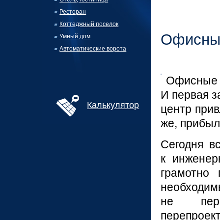
Ресторан
Коттеджный поселок
Офисны
Умный дом
Автоматические ворота
Офисные
И первая 
Калькулятор
центр при
же, прибы
Сегодня в
к инженер
грамотно 
необходи
не пере
перепроект