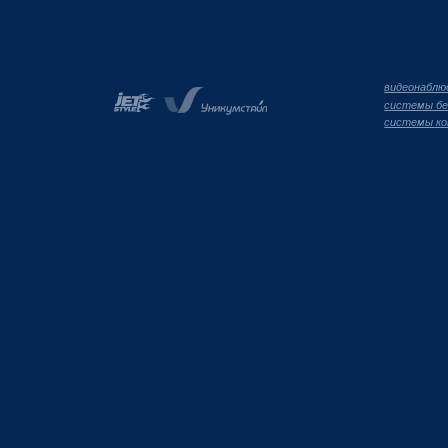
видеонаблю
системы бе
системы ко