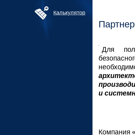
Калькулятор
Партне
Для пол
безопасно
необходим
архитек
произво
и системн
Компания 