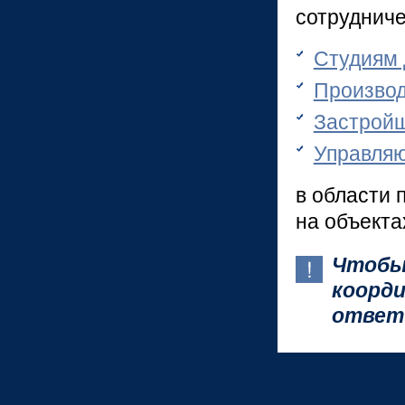
сотрудниче
Студиям 
Производ
Застройщ
Управля
в области
на объекта
Чтобы
коорд
ответ