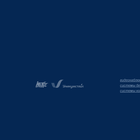
видеонаблю
системы бе
системы ко