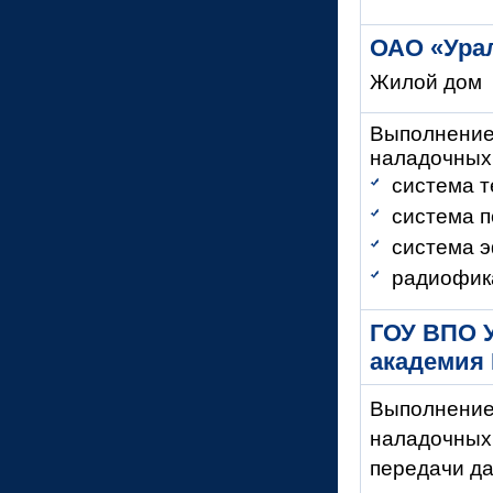
ОАО «Ура
Жилой дом
Выполнение
наладочных
система 
система п
система э
радиофик
ГОУ ВПО У
академия
Выполнение 
наладочных 
передачи да