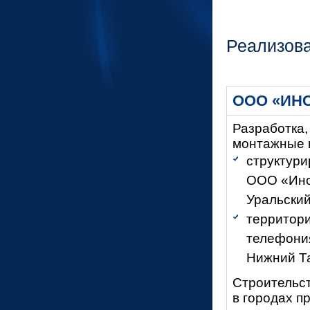
Реализов
ООО «ИН
Разработка,
монтажные и
структури
ООО «Инси
Уральский
территор
телефония
Нижний Та
Строительст
в городах п