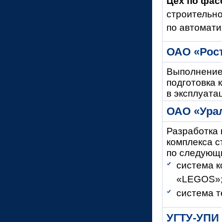
Цех по фас
строительно
по автомати
ОАО «Рос
Выполнение
подготовка 
в эксплуата
ОАО «Ура
Разработка 
комплекса с
по следующ
система к
«LEGOS»
система т
УГТУ-
УПИ