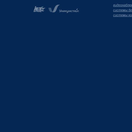
видеонаблю
системы бе
системы ко