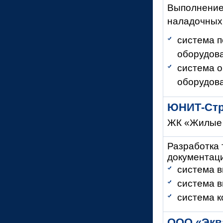
Выполнение
наладочных
система п
оборудов
система о
оборудов
ЮНИТ-
Стр
ЖК «Жилые 
Разработка 
документац
система 
система 
система к
ООО «Эква