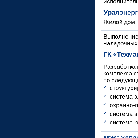
исполнитель
Уралэнер
Жилой дом
Выполнение
наладочных
ГК «Техма
Разработка 
комплекса с
по следующ
структури
система э
охранно-
п
система 
система к
МЭС Запа