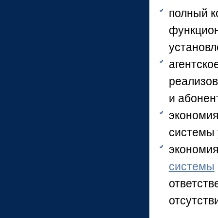
полный к
функцион
установл
агентско
реализов
и абонен
экономия
системы 
экономия
системы
ответств
отсутств