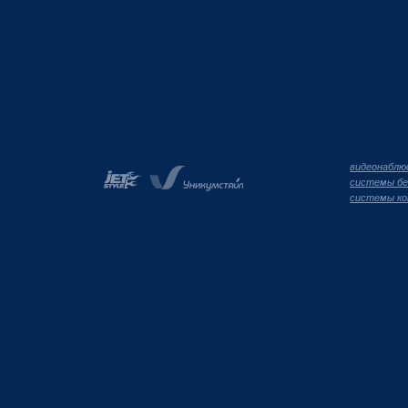
видеонаблю
системы бе
системы ко