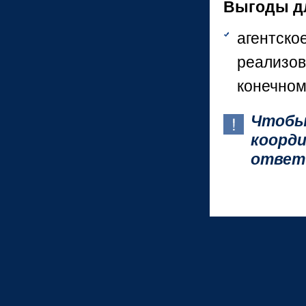
Выгоды дл
агентско
реализов
конечном
Чтобы
коорд
ответ