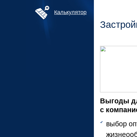
Калькулятор
Застрой
Выгоды дл
с компани
выбор оп
жизнеооб