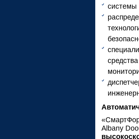
системы 
распреде
технолог
безопасн
специали
средства
монитори
диспетче
инженер
Автомати
«СмартФор
Albany Doo
высокоск