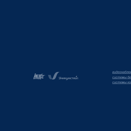
видеонаблю
системы бе
системы ко