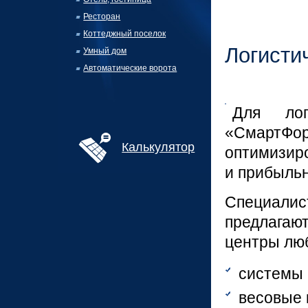
Ресторан
Коттеджный поселок
Логисти
Умный дом
Автоматические ворота
Для лог
«СмартФо
Калькулятор
оптимизир
и прибыльн
Специалис
предлагаю
центры лю
системы 
весовые 