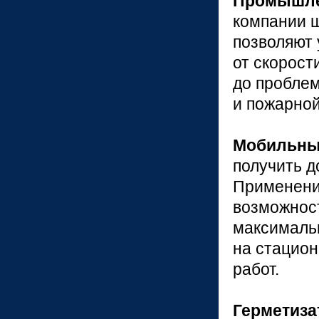
Промышле
компании 
позволяют
от скорост
до пробле
и пожарной
Мобильны
получить д
Применени
возможност
максималь
на стацион
работ.
Герметиз