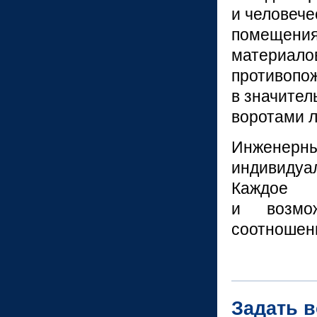
и человече
помещения
материалов
противопож
в значител
воротами л
Инженер
индивиду
Каждое 
и возмож
соотношен
Задать 