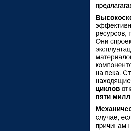
предлагага
Высокоск
эффективн
ресурсов, 
Они спроек
эксплуата
материало
компоненто
на века. С
находящиес
циклов
отк
пяти мил
Механичес
случае, ес
причинам 