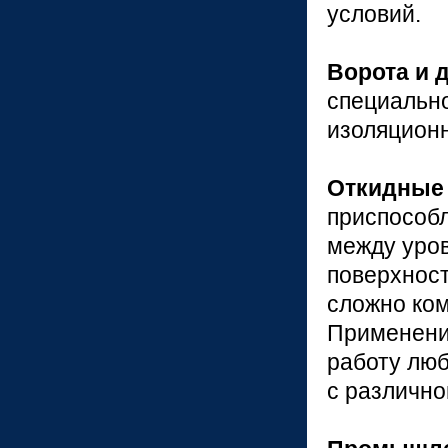
условий.
Ворота и 
специально
изоляционн
Откидные
приспособл
между уров
поверхност
сложно ко
Применени
работу люб
с различно