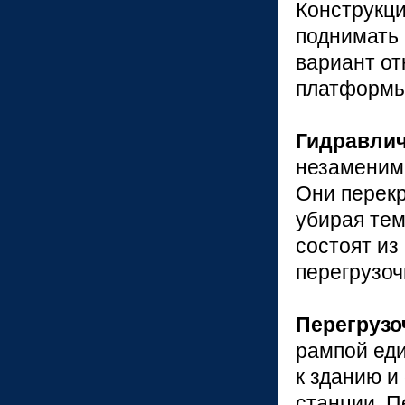
Конструкци
поднимать 
вариант о
платформы
Гидравлич
незаменимы
Они перекр
убирая тем
состоят из
перегрузоч
Перегруз
рампой еди
к зданию и
станции. П