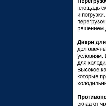
Перегруз
площадь ск
и погрузки
перегрузоч
решением д
Двери для
долговечн
условиям. 
для холоди
Высокое ка
которые пр
холодильн
Противоп
склад от ч