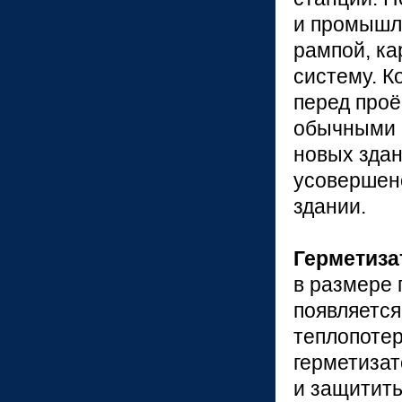
и промышл
рампой, ка
систему. К
перед проё
обычными в
новых здан
усовершен
здании.
Герметиз
в размере 
появляется
теплопоте
герметизат
и защитить