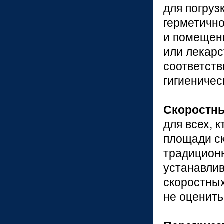
для погруз
герметично
и помещени
или лекарс
соответств
гигиеничес
Скоростны
для всех, 
площади с
традиционн
устанавлив
скоростных
не оценить