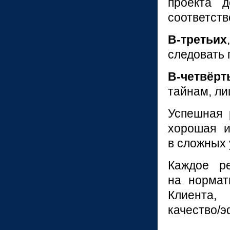
проекта 
соответств
В-
третьих
следовать 
В-
четвёрт
тайнам, л
Успешная 
хорошая и
в сложных 
Каждое р
на нормат
Клиента,
качество/э