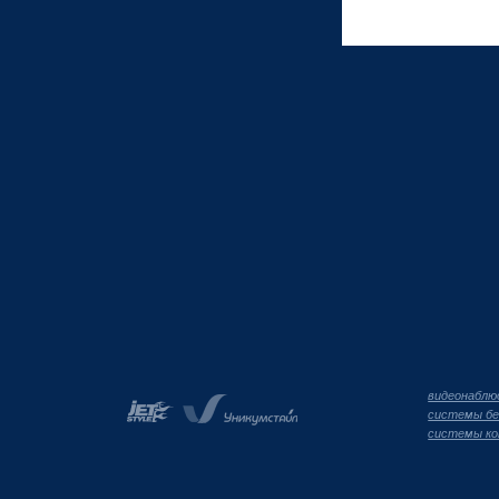
видеонаблю
системы бе
системы ко