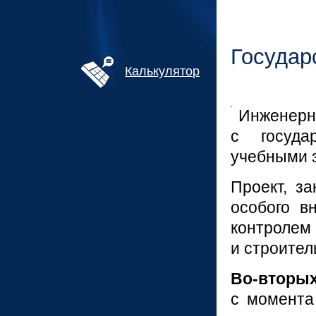
Государ
Калькулятор
Инженерн
с госуда
учебными з
Проект, за
особого в
контроле
и строите
Во-
вторы
с момента