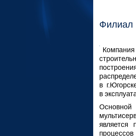
Филиал 
Компан
строительн
построе
распредел
в г.Югорс
в эксплуат
Основной
мультисер
является 
процессо