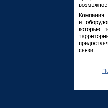
возможност
Компани
и оборудо
которые п
территор
предостав
связи.
П