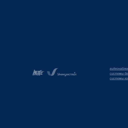
видеонаблю
системы бе
системы ко