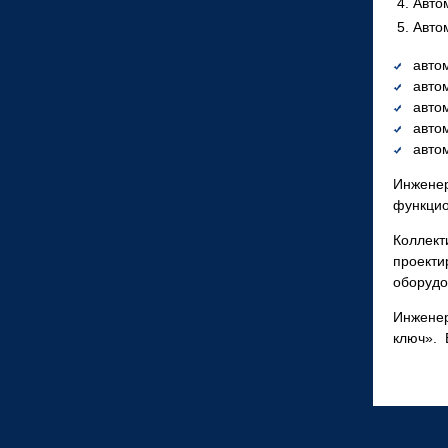
Авто
Авто
авто
авто
авто
авто
авто
Инжене
функцио
Коллек
проекти
оборудо
Инженер
ключ». 