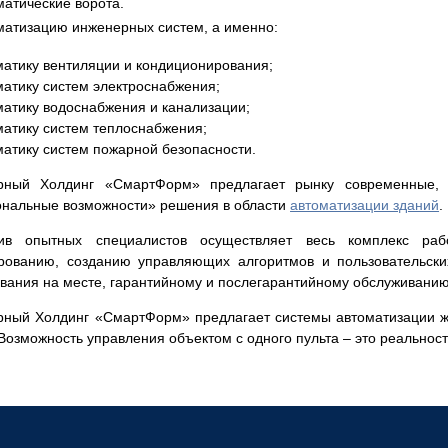
матические ворота.
матизацию инженерных систем, а именно:
матику вентиляции и кондиционирования;
матику систем электроснабжения;
матику водоснабжения и канализации;
матику систем теплоснабжения;
матику систем пожарной безопасности.
рный Холдинг «СмартФорм» предлагает рынку современные, г
нальные возможности» решения в области
автоматизации зданий
.
тив опытных специалистов осуществляет весь комплекс раб
рованию, созданию управляющих алгоритмов и пользовательски
вания на месте, гарантийному и послегарантийному обслуживанию
ный Холдинг «СмартФорм» предлагает системы автоматизации ж
Возможность управления объектом с одного пульта – это реальност