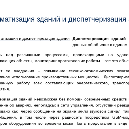
матизация зданий и диспетчеризация
Диспетчеризация зданий
–
данных об объекте в едином
ль над различными процессами, происходящими на удален
вающих объекты, мониторинг протоколов их работы – все это объе
тат ее внедрения – повышение технико-
экономических показ
вное использование производственных мощностей. Диспетчериза
ованную работу всех составляющих энергетического, трансп
ятия.
еризация зданий невозможна без помощи современных средств 
ние об авариях, неполадках в сети управления, отсутствии реак
овано как через сообщение на экране и/или звуковой сигнал, т
общения, в том числе через радиосеть посредством GSM-
мо
ров оборудования во времени может быть представлен в виде