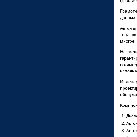
(графиче
Грамотн
данных 
Автома
теплосе
многое,
Не мен
гаранти
взаимод
использ
Инженер
проекти
обслужи
Комплек
Дисп
Авто
Авто