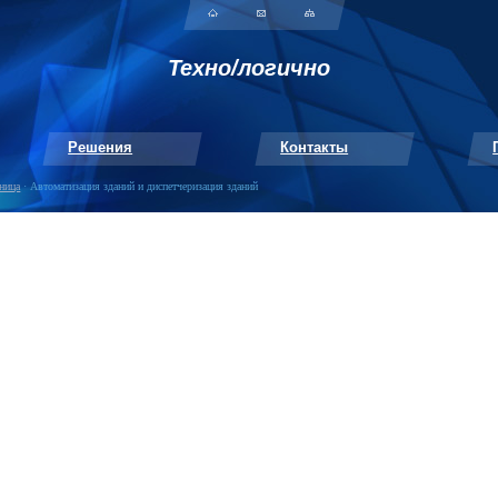
Техно/логично
Решения
Контакты
аница
· Автоматизация зданий и диспетчеризация зданий