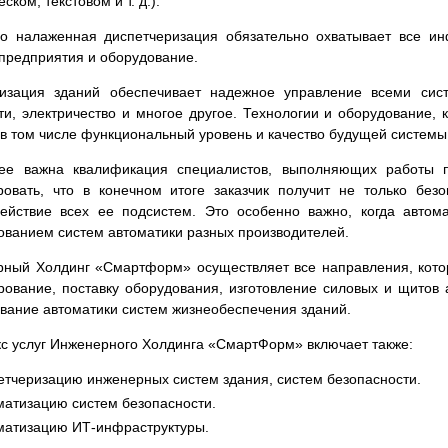
ском, текстовом и т. д.).
о налаженная диспетчеризация обязательно охватывает все и
предприятия и оборудование.
тизация зданий обеспечивает надежное управление всеми сис
ти, электричество и многое другое. Технологии и оборудование,
 в том числе функциональный уровень и качество будущей системы.
ее важна квалификация специалистов, выполняющих работы п
ровать, что в конечном итоге заказчик получит не только бе
ействие всех ее подсистем. Это особенно важно, когда автом
ованием систем автоматики разных производителей.
ный Холдинг «Смартформ» осуществляет все направления, кото
рование, поставку оборудования, изготовление силовых и щитов а
вание автоматики систем жизнеобеспечения зданий.
с услуг Инженерного Холдинга «СмартФорм» включает также:
етчеризацию инженерных систем здания, систем безопасности.
матизацию систем безопасности.
матизацию ИТ-
инфраструктуры.