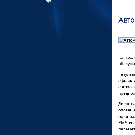
Авто
Контро
обслужи
Резуль
эффекти
соглас
предпри
Диспетч
оповеще
организ
SMS-
со
парамет